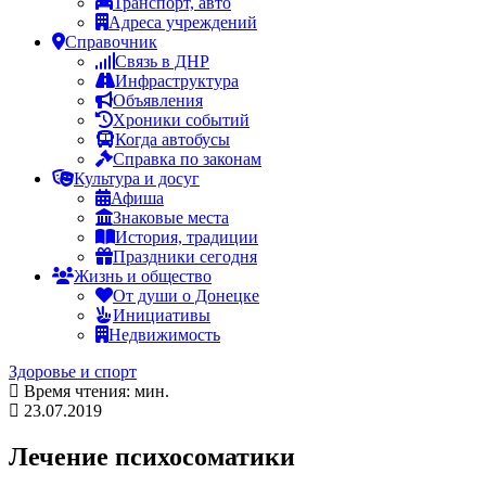
Транспорт, авто
Адреса учреждений
Справочник
Связь в ДНР
Инфраструктура
Объявления
Хроники событий
Когда автобусы
Справка по законам
Культура и досуг
Афиша
Знаковые места
История, традиции
Праздники сегодня
Жизнь и общество
От души о Донецке
Инициативы
Недвижимость
Здоровье и спорт
Время чтения: мин.
23.07.2019
Лечение психосоматики