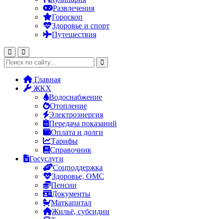
Развлечения
Гороскоп
Здоровье и спорт
Путешествия
Главная
ЖКХ
Водоснабжение
Отопление
Электроэнергия
Передача показаний
Оплата и долги
Тарифы
Справочник
Госуслуги
Соцподдержка
Здоровье, ОМС
Пенсии
Документы
Маткапитал
Жильё, субсидии